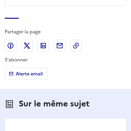
Partager la page
Partager sur Facebook
Partager sur X (anciennement Twitter)
Partager sur LinkedIn
Partager par email
Copier dans le presse
S'abonner
Alerte email
Sur le même sujet