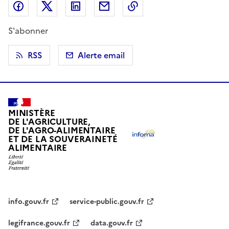
Partager sur Facebook
Partager sur X (anciennement Twitter)
Partager sur LinkedIn
Partager par email
Copier dans le presse
S'abonner
RSS
Alerte email
MINISTÈRE
DE L'AGRICULTURE,
DE L'AGRO-ALIMENTAIRE
ET DE LA SOUVERAINETÉ
ALIMENTAIRE
info.gouv.fr
service-public.gouv.fr
legifrance.gouv.fr
data.gouv.fr