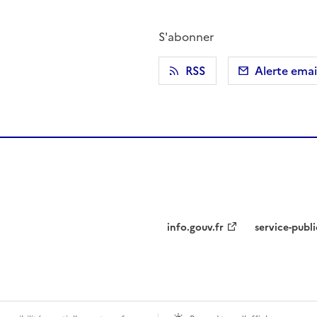
S'abonner
r)
 presse-papier
RSS
Alerte emai
info.gouv.fr
service-publi