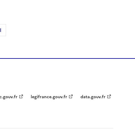
l
c.gouv.fr
legifrance.gouv.fr
data.gouv.fr